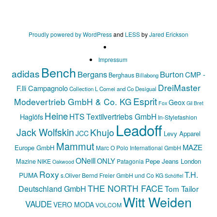
Proudly powered by WordPress
and
LESS
by
Jared Erickson
Impressum
Bench
adidas
Bergans
Burton
CMP -
Berghaus
Billabong
DreiMaster
F.lli Campagnolo
Collection L
Comei and Co
Desigual
Esprit
Modevertrieb GmbH & Co. KG
Geox
Fox
Gil Bret
Heine
HTS Textilvertriebs GmbH
Haglöfs
In-Stylefashion
Leadoff
Jack Wolfskin
Khujo
JCC
Levy Apparel
Mammut
MAZE
Europe GmbH
Marc O Polo International GmbH
ONeill
ONLY
Mazine
Pepe Jeans London
NIKE
Patagonia
Oakwood
Roxy
T.H.
PUMA
s.Oliver Bernd Freier GmbH und Co KG
Schöffel
THE NORTH FACE
Deutschland GmbH
Tom Tailor
Witt Weiden
VAUDE
VERO MODA
VOLCOM