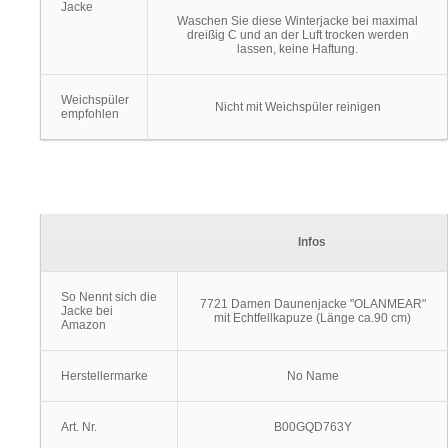
Jacke
Waschen Sie diese Winterjacke bei maximal
dreißig C und an der Luft trocken werden
lassen, keine Haftung.
Weichspüler
Nicht mit Weichspüler reinigen
empfohlen
Infos
So Nennt sich die
7721 Damen Daunenjacke "OLANMEAR"
Jacke bei
mit Echtfellkapuze (Länge ca.90 cm)
Amazon
Herstellermarke
No Name
Art. Nr.
B00GQD763Y