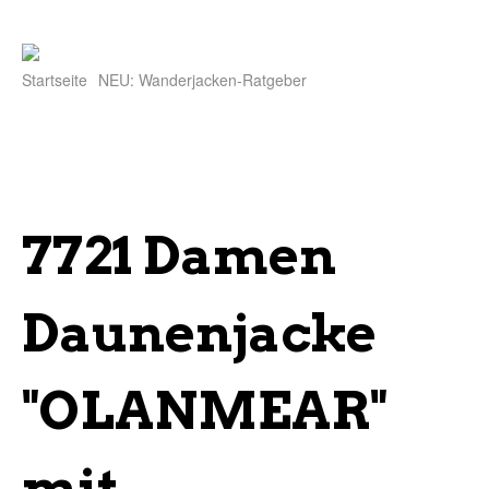
Startseite
NEU: Wanderjacken-Ratgeber
7721 Damen
Daunenjacke
"OLANMEAR"
mit