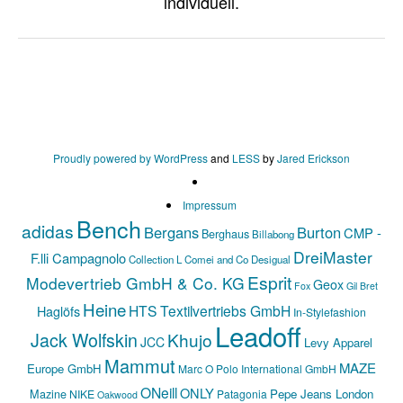
Proudly powered by WordPress
and
LESS
by
Jared Erickson
Impressum
Bench
adidas
Bergans
Burton
CMP -
Berghaus
Billabong
DreiMaster
F.lli Campagnolo
Collection L
Comei and Co
Desigual
Esprit
Modevertrieb GmbH & Co. KG
Geox
Fox
Gil Bret
Heine
HTS Textilvertriebs GmbH
Haglöfs
In-Stylefashion
Leadoff
Jack Wolfskin
Khujo
JCC
Levy Apparel
Mammut
MAZE
Europe GmbH
Marc O Polo International GmbH
ONeill
ONLY
Mazine
Pepe Jeans London
NIKE
Patagonia
Oakwood