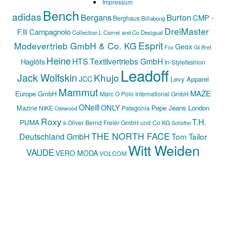
Impressum
Bench
adidas
Bergans
Burton
CMP -
Berghaus
Billabong
DreiMaster
F.lli Campagnolo
Collection L
Comei and Co
Desigual
Esprit
Modevertrieb GmbH & Co. KG
Geox
Fox
Gil Bret
Heine
HTS Textilvertriebs GmbH
Haglöfs
In-Stylefashion
Leadoff
Jack Wolfskin
Khujo
JCC
Levy Apparel
Mammut
MAZE
Europe GmbH
Marc O Polo International GmbH
ONeill
ONLY
Mazine
Pepe Jeans London
NIKE
Patagonia
Oakwood
Roxy
T.H.
PUMA
s.Oliver Bernd Freier GmbH und Co KG
Schöffel
THE NORTH FACE
Deutschland GmbH
Tom Tailor
Witt Weiden
VAUDE
VERO MODA
VOLCOM