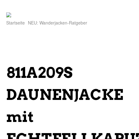
Startseite
NEU: Wanderjacken-Ratgeber
811A209S
DAUNENJACKE
mit
ECHTFELLKAPU