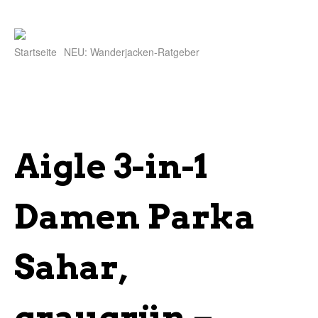
Startseite
NEU: Wanderjacken-Ratgeber
Aigle 3-in-1
Damen Parka
Sahar,
graugrün –