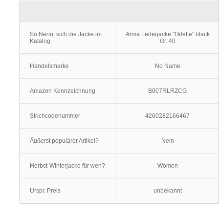
So Nennt sich die Jacke im
Arma Lederjacke "Orlette" black
Katalog
Gr. 40
Handelsmarke
No Name
Amazon Kennzeichnung
B007RLRZCG
Strichcodenummer
4260282166467
Äußerst populärer Artikel?
Nein
Herbst-Winterjacke für wen?
Women
Urspr. Preis
unbekannt