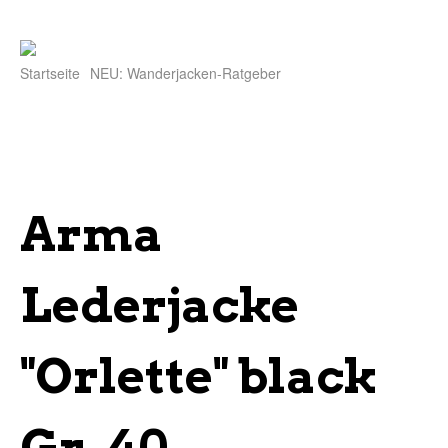
Startseite
NEU: Wanderjacken-Ratgeber
Arma
Lederjacke
"Orlette" black
Gr. 40