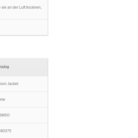
sie an der Luft trocknen,
talog
ioni Jacket
ame
3M5O
380375