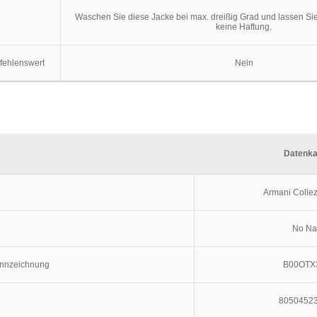
Waschen Sie diese Jacke bei max. dreißig Grad und lassen Sie 
keine Haftung.
fehlenswert
Nein
Datenka
Armani Collez
No N
ennzeichnung
B00OTX
8050452