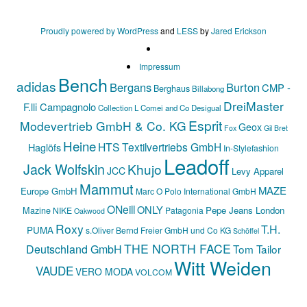
Proudly powered by WordPress
and
LESS
by
Jared Erickson
Impressum
Bench
adidas
Bergans
Burton
CMP -
Berghaus
Billabong
DreiMaster
F.lli Campagnolo
Collection L
Comei and Co
Desigual
Esprit
Modevertrieb GmbH & Co. KG
Geox
Fox
Gil Bret
Heine
HTS Textilvertriebs GmbH
Haglöfs
In-Stylefashion
Leadoff
Jack Wolfskin
Khujo
JCC
Levy Apparel
Mammut
MAZE
Europe GmbH
Marc O Polo International GmbH
ONeill
ONLY
Mazine
Pepe Jeans London
NIKE
Patagonia
Oakwood
Roxy
T.H.
PUMA
s.Oliver Bernd Freier GmbH und Co KG
Schöffel
THE NORTH FACE
Deutschland GmbH
Tom Tailor
Witt Weiden
VAUDE
VERO MODA
VOLCOM