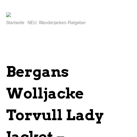
Startseite
NEU: Wanderjacken-Ratgeber
Bergans
Wolljacke
Torvull Lady
Jacket –