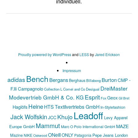
Proudly powered by WordPress
and
LESS
by
Jared Erickson
Impressum
Bench
adidas
Bergans
Burton
CMP -
Berghaus
Billabong
DreiMaster
F.lli Campagnolo
Collection L
Comei and Co
Desigual
Esprit
Modevertrieb GmbH & Co. KG
Geox
Fox
Gil Bret
Heine
HTS Textilvertriebs GmbH
Haglöfs
In-Stylefashion
Leadoff
Jack Wolfskin
Khujo
JCC
Levy Apparel
Mammut
MAZE
Europe GmbH
Marc O Polo International GmbH
ONeill
ONLY
Mazine
Pepe Jeans London
NIKE
Patagonia
Oakwood