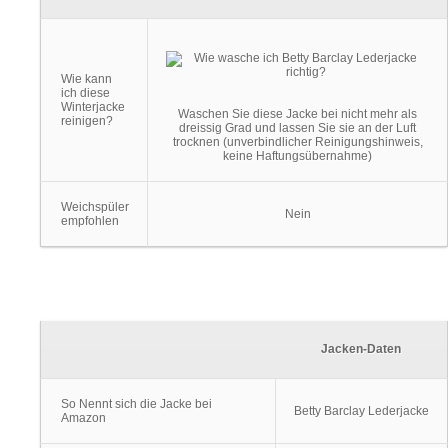
Wie kann
ich diese
Winterjacke
Waschen Sie diese Jacke bei nicht mehr als
reinigen?
dreissig Grad und lassen Sie sie an der Luft
trocknen (unverbindlicher Reinigungshinweis,
keine Haftungsübernahme)
Weichspüler
Nein
empfohlen
Jacken-Daten
So Nennt sich die Jacke bei
Betty Barclay Lederjacke
Amazon