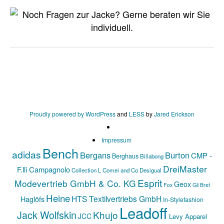
Proudly powered by WordPress
and
LESS
by
Jared Erickson
Impressum
Bench
adidas
Bergans
Burton
CMP -
Berghaus
Billabong
DreiMaster
F.lli Campagnolo
Collection L
Comei and Co
Desigual
Esprit
Modevertrieb GmbH & Co. KG
Geox
Fox
Gil Bret
Heine
HTS Textilvertriebs GmbH
Haglöfs
In-Stylefashion
Leadoff
Jack Wolfskin
Khujo
JCC
Levy Apparel