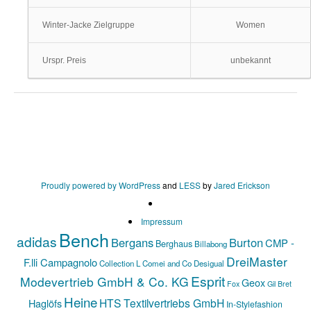
Winter-Jacke Zielgruppe
Women
Urspr. Preis
unbekannt
Proudly powered by WordPress
and
LESS
by
Jared Erickson
Impressum
Bench
adidas
Bergans
Burton
CMP -
Berghaus
Billabong
DreiMaster
F.lli Campagnolo
Collection L
Comei and Co
Desigual
Esprit
Modevertrieb GmbH & Co. KG
Geox
Fox
Gil Bret
Heine
HTS Textilvertriebs GmbH
Haglöfs
In-Stylefashion