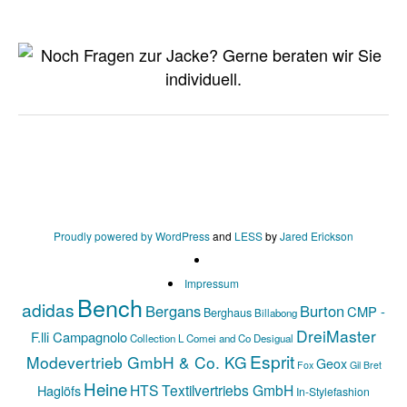
Proudly powered by WordPress
and
LESS
by
Jared Erickson
Impressum
Bench
adidas
Bergans
Burton
CMP -
Berghaus
Billabong
DreiMaster
F.lli Campagnolo
Collection L
Comei and Co
Desigual
Esprit
Modevertrieb GmbH & Co. KG
Geox
Fox
Gil Bret
Heine
HTS Textilvertriebs GmbH
Haglöfs
In-Stylefashion