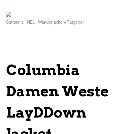
Startseite
NEU: Wanderjacken-Ratgeber
Columbia
Damen Weste
LayDDown
Jacket