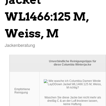
WL1466:125 M,
Weiss, M
Jackenberatung
Unverbindliche Reinigungstipps für
diese Columbia Winterjacke
Empfohlene
Reinigung
Waschen Sie diese Jacke bei nicht mehr als
dreißig C & an der Luft trocknen lassen,
keine Haftung.