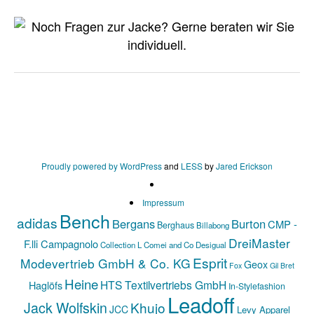
Proudly powered by WordPress
and
LESS
by
Jared Erickson
Impressum
Bench
adidas
Bergans
Burton
CMP -
Berghaus
Billabong
DreiMaster
F.lli Campagnolo
Collection L
Comei and Co
Desigual
Esprit
Modevertrieb GmbH & Co. KG
Geox
Fox
Gil Bret
Heine
HTS Textilvertriebs GmbH
Haglöfs
In-Stylefashion
Leadoff
Jack Wolfskin
Khujo
JCC
Levy Apparel