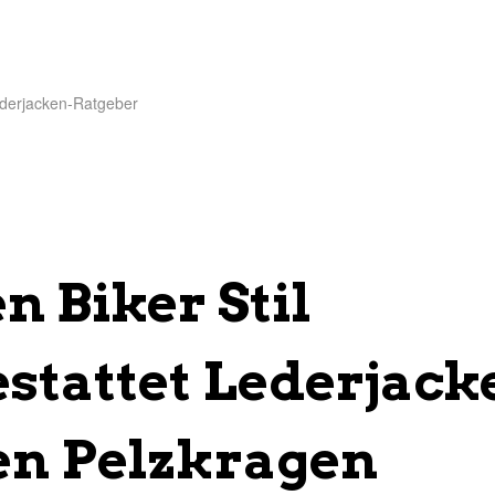
derjacken-Ratgeber
 Biker Stil
stattet Lederjack
en Pelzkragen