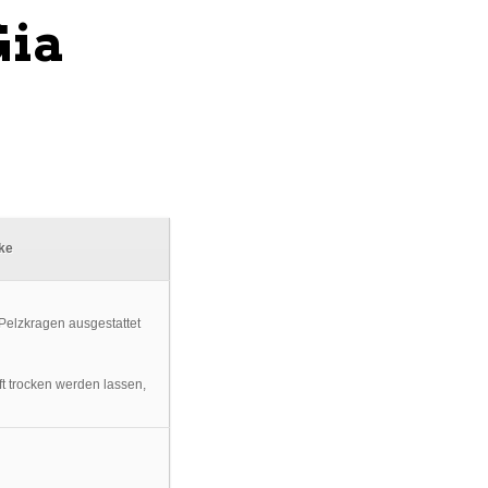
Gia
cke
t trocken werden lassen,