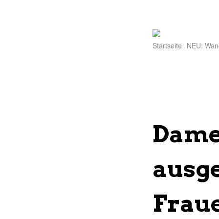
Startseite
NEU: Wan
Damen
ausge
Frau