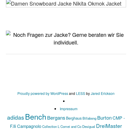
Proudly powered by WordPress
and
LESS
by
Jared Erickson
Impressum
Bench
adidas
Bergans
Burton
CMP -
Berghaus
Billabong
DreiMaster
F.lli Campagnolo
Collection L
Comei and Co
Desigual