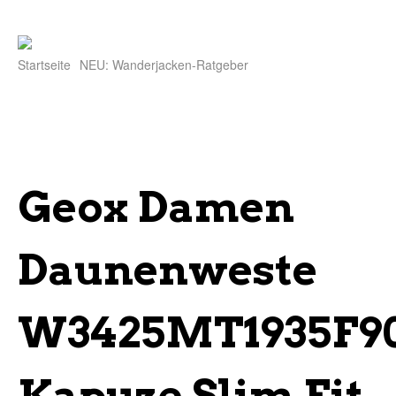
Startseite
NEU: Wanderjacken-Ratgeber
Geox Damen
Daunenweste
W3425MT1935F90
Kapuze Slim Fit