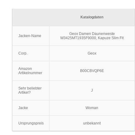
Katalogdaten
Geox Damen Daunenweste
Jacken-Name
W3425MT1935F9000, Kapuze Slim Fit
Corp.
Geox
Amazon
B00CBVQP6E
Artikelnummer
Sehr beliebter
J
Artikel?
Jacke
Woman
Ursprungspreis
unbekannt