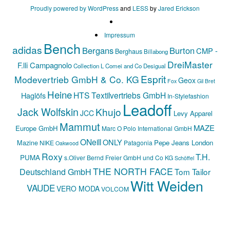
Proudly powered by WordPress
and
LESS
by
Jared Erickson
Impressum
Bench
adidas
Bergans
Burton
CMP -
Berghaus
Billabong
DreiMaster
F.lli Campagnolo
Collection L
Comei and Co
Desigual
Esprit
Modevertrieb GmbH & Co. KG
Geox
Fox
Gil Bret
Heine
HTS Textilvertriebs GmbH
Haglöfs
In-Stylefashion
Leadoff
Jack Wolfskin
Khujo
JCC
Levy Apparel
Mammut
MAZE
Europe GmbH
Marc O Polo International GmbH
ONeill
ONLY
Mazine
Pepe Jeans London
NIKE
Patagonia
Oakwood
Roxy
T.H.
PUMA
s.Oliver Bernd Freier GmbH und Co KG
Schöffel
THE NORTH FACE
Deutschland GmbH
Tom Tailor
Witt Weiden
VAUDE
VERO MODA
VOLCOM