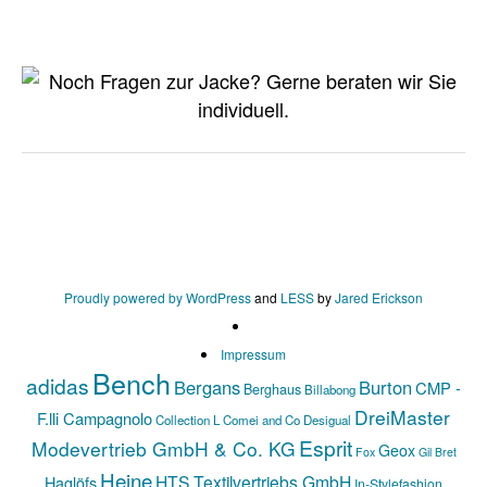
Proudly powered by WordPress
and
LESS
by
Jared Erickson
Impressum
Bench
adidas
Bergans
Burton
CMP -
Berghaus
Billabong
DreiMaster
F.lli Campagnolo
Collection L
Comei and Co
Desigual
Esprit
Modevertrieb GmbH & Co. KG
Geox
Fox
Gil Bret
Heine
HTS Textilvertriebs GmbH
Haglöfs
In-Stylefashion