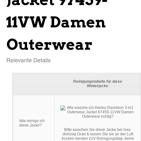
11VW Damen
Outerwear
Relevante Details
Reinigungstabelle für diese
Winterjacke
Wie reinige ich
diese Jacke?
Bitte waschen Sie diese Jacke bei max.
dreissig Grad & lassen Sie sie an der Luft
trocken werden (UV Reinigungstipp, keine