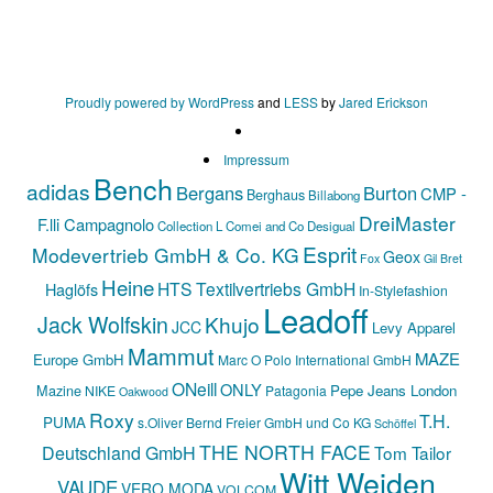
Proudly powered by WordPress
and
LESS
by
Jared Erickson
Impressum
Bench
adidas
Bergans
Burton
CMP -
Berghaus
Billabong
DreiMaster
F.lli Campagnolo
Collection L
Comei and Co
Desigual
Esprit
Modevertrieb GmbH & Co. KG
Geox
Fox
Gil Bret
Heine
HTS Textilvertriebs GmbH
Haglöfs
In-Stylefashion
Leadoff
Jack Wolfskin
Khujo
JCC
Levy Apparel
Mammut
MAZE
Europe GmbH
Marc O Polo International GmbH
ONeill
ONLY
Mazine
Pepe Jeans London
NIKE
Patagonia
Oakwood
Roxy
T.H.
PUMA
s.Oliver Bernd Freier GmbH und Co KG
Schöffel
THE NORTH FACE
Deutschland GmbH
Tom Tailor
Witt Weiden
VAUDE
VERO MODA
VOLCOM