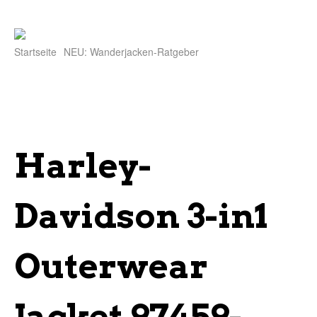
Startseite
NEU: Wanderjacken-Ratgeber
Harley-
Davidson 3-in1
Outerwear
Jacket 97459-