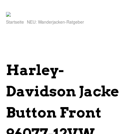
Startseite
NEU: Wanderjacken-Ratgeber
Harley-
Davidson Jacke
Button Front
96077-12VW