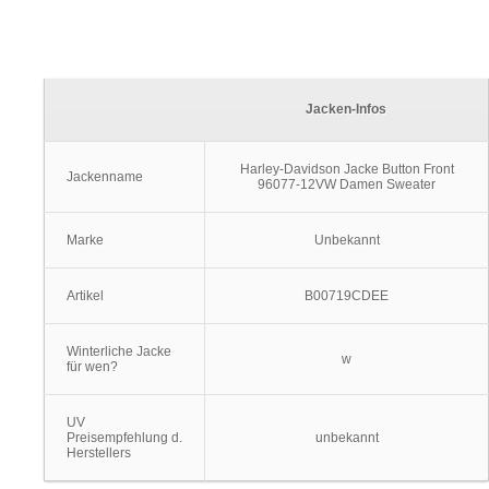
Jacken-Infos
Harley-Davidson Jacke Button Front
Jackenname
96077-12VW Damen Sweater
Marke
Unbekannt
Artikel
B00719CDEE
Winterliche Jacke
w
für wen?
UV
Preisempfehlung d.
unbekannt
Herstellers