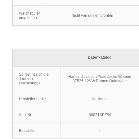
Weichspüler
Nicht von uns empfohlen
empfohlen
Datenkatalog
So Nennt sich die
Harley-Davidson Plaid Jacke Women
Jacke in
97525-12VW Damen Outerwear
Onlineshops
Herstellermarke
No Name
Amz.Nr.
B0071XPZ54
Bestseller
J