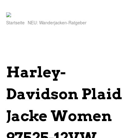
Startseite
NEU: Wanderjacken-Ratgeber
Harley-
Davidson Plaid
Jacke Women
97525-12VW