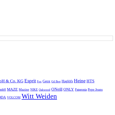
Esprit
Heine
mbH & Co. KG
HTS
Geox
Haglöfs
Fox
Gil Bret
ONeill
MAZE
ONLY
Pepe Jeans
 GmbH
Mazine
NIKE
Patagonia
Oakwood
Witt Weiden
ODA
VOLCOM