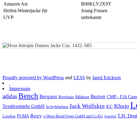
Amazon Art.
B00KLV2X9Y
Herbst-Winterjacke für
Joung Frauen
UVP
unbekannt
Proudly powered by WordPress
and
LESS
by
Jared Erickson
Impressum
Bench
adidas
Bergans
Burton
CMP - F.lli Ca
Berghaus
Billabong
L
Jack Wolfskin
Khujo
Textilvertriebs GmbH
JCC
In-Stylefashion
Roxy
T.H. Deu
London
PUMA
s.Oliver Bernd Freier GmbH und Co KG
Schöffel