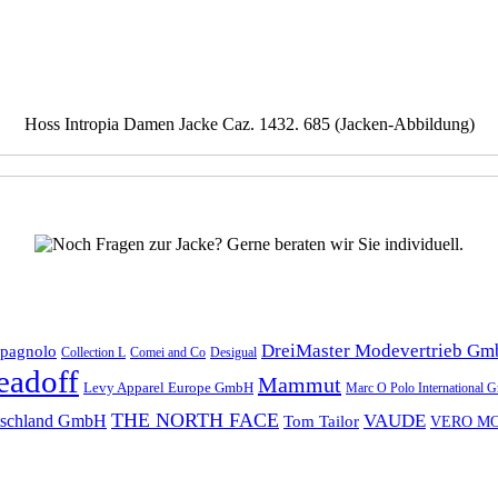
Hoss Intropia Damen Jacke Caz. 1432. 685 (Jacken-Abbildung)
DreiMaster Modevertrieb G
mpagnolo
Collection L
Comei and Co
Desigual
eadoff
Mammut
Levy Apparel Europe GmbH
Marc O Polo International
THE NORTH FACE
VAUDE
tschland GmbH
Tom Tailor
VERO M