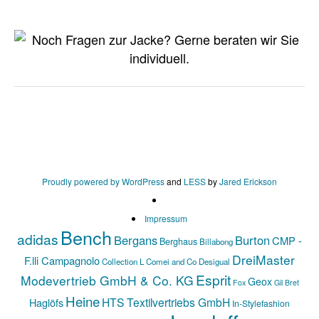
Proudly powered by WordPress
and
LESS
by
Jared Erickson
Impressum
Bench
adidas
Bergans
Burton
CMP -
Berghaus
Billabong
DreiMaster
F.lli Campagnolo
Collection L
Comei and Co
Desigual
Esprit
Modevertrieb GmbH & Co. KG
Geox
Fox
Gil Bret
Heine
HTS Textilvertriebs GmbH
Haglöfs
In-Stylefashion