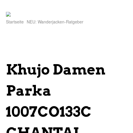
Startseite
NEU: Wanderjacken-Ratgeber
Khujo Damen
Parka
1007CO133C
CHANTAL