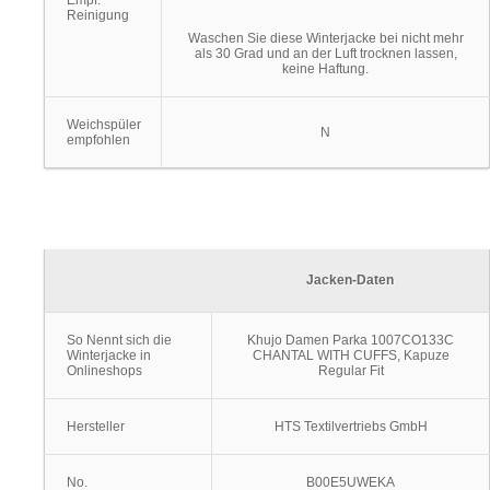
Empf.
Reinigung
Waschen Sie diese Winterjacke bei nicht mehr
als 30 Grad und an der Luft trocknen lassen,
keine Haftung.
Weichspüler
N
empfohlen
Jacken-Daten
So Nennt sich die
Khujo Damen Parka 1007CO133C
Winterjacke in
CHANTAL WITH CUFFS, Kapuze
Onlineshops
Regular Fit
Hersteller
HTS Textilvertriebs GmbH
No.
B00E5UWEKA