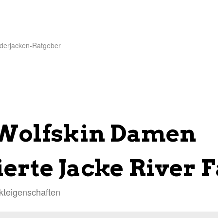
derjacken-Ratgeber
 Wolfskin Damen
erte Jacke River F
kteigenschaften