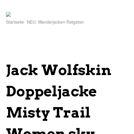
Startseite
NEU: Wanderjacken-Ratgeber
Jack Wolfskin
Doppeljacke
Misty Trail
Women sky