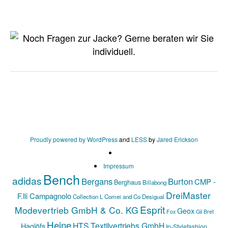
Proudly powered by WordPress
and
LESS
by
Jared Erickson
Impressum
Bench
adidas
Bergans
Burton
CMP -
Berghaus
Billabong
DreiMaster
F.lli Campagnolo
Collection L
Comei and Co
Desigual
Esprit
Modevertrieb GmbH & Co. KG
Geox
Fox
Gil Bret
Heine
HTS Textilvertriebs GmbH
Haglöfs
In-Stylefashion