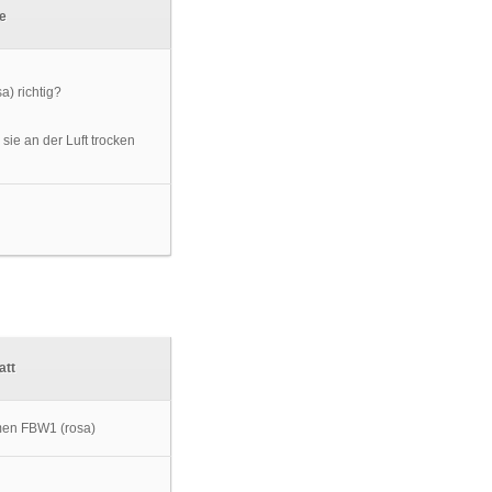
ke
sie an der Luft trocken
att
men FBW1 (rosa)