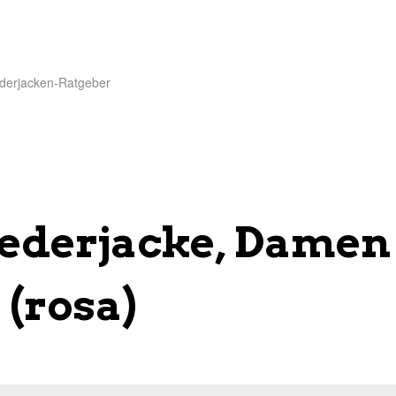
derjacken-Ratgeber
Lederjacke, Damen
(rosa)