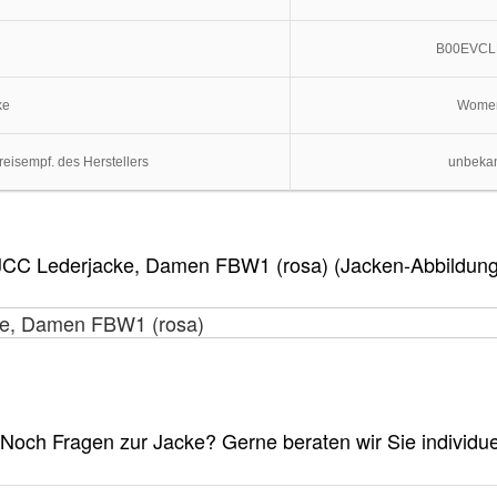
B00EVC
ke
Wome
eisempf. des Herstellers
unbeka
JCC Lederjacke, Damen FBW1 (rosa) (Jacken-Abbildung