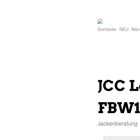
Startseite
NEU: Wan
JCC 
FBW1 
Jackenberatung