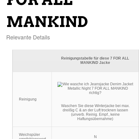
MANKIND
Relevante Details
Reinigungstabelle für diese 7 FOR ALL
MANKIND Jacke
Reinigung
Waschen Sie diese Winterjacke bei max.
dreißig C & an der Luft trocknen lassen
(unverb. Reinig. Empf., keine
Haftungsübernahme)
Weichspüler
N