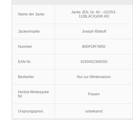
Jacke JEN, Gr. 40 – (32353-
Name der Jacke
11(BLACK)/GR.40)
Jackenmarke
Joseph Ribkoff
Nummer
B00FOR7M50
EAN-Nr.
4250452309350
Bestseller
Nur zur Wintersaison
Herbst-Winterjacke
Frauen
für
Ursprungspreis
unbekannt