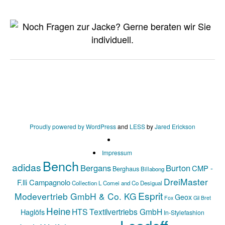
Proudly powered by WordPress
and
LESS
by
Jared Erickson
Impressum
Bench
adidas
Bergans
Burton
CMP -
Berghaus
Billabong
DreiMaster
F.lli Campagnolo
Collection L
Comei and Co
Desigual
Esprit
Modevertrieb GmbH & Co. KG
Geox
Fox
Gil Bret
Heine
HTS Textilvertriebs GmbH
Haglöfs
In-Stylefashion