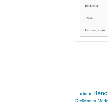
Bestseller
Jacke
Ursprungspreis
Benc
adidas
DreiMaster Mod