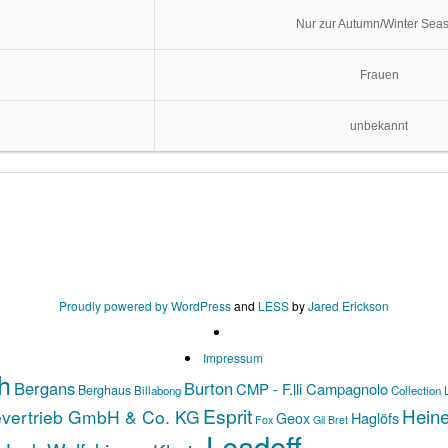
Nur zur Autumn/Winter Sea
Frauen
unbekannt
Proudly powered by WordPress
and
LESS
by
Jared Erickson
Impressum
h
Bergans
Burton
CMP - F.lli Campagnolo
Berghaus
Billabong
Collection 
Esprit
Hein
evertrieb GmbH & Co. KG
Haglöfs
Geox
Fox
Gil Bret
Leadoff