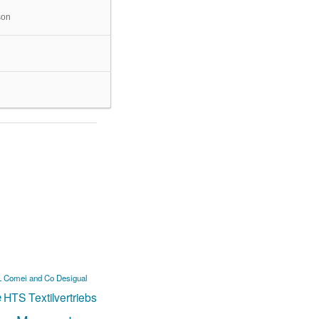
son
L
Comei and Co
Desigual
e
HTS Textilvertriebs