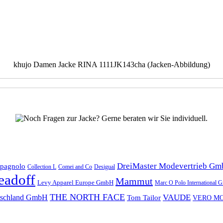
khujo Damen Jacke RINA 1111JK143cha (Jacken-Abbildung)
DreiMaster Modevertrieb G
mpagnolo
Collection L
Comei and Co
Desigual
eadoff
Mammut
Levy Apparel Europe GmbH
Marc O Polo International
THE NORTH FACE
VAUDE
tschland GmbH
Tom Tailor
VERO M