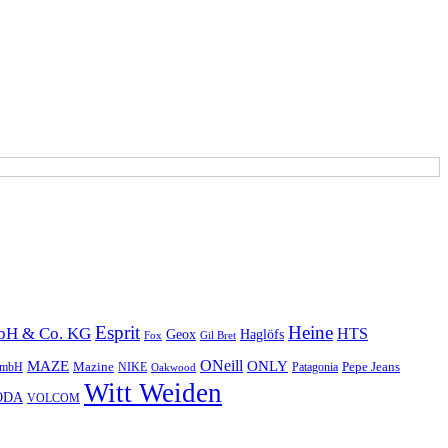
Esprit
Heine
mbH & Co. KG
HTS
Geox
Haglöfs
Fox
Gil Bret
ONeill
MAZE
ONLY
Pepe Jeans
 GmbH
Mazine
NIKE
Patagonia
Oakwood
Witt Weiden
ODA
VOLCOM