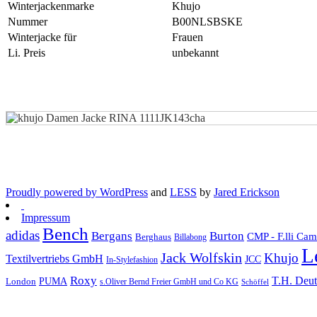
Winterjackenmarke
Khujo
Nummer
B00NLSBSKE
Winterjacke für
Frauen
Li. Preis
unbekannt
Proudly powered by WordPress
and
LESS
by
Jared Erickson
Impressum
Bench
adidas
Bergans
Burton
CMP - F.lli Ca
Berghaus
Billabong
L
Jack Wolfskin
Khujo
Textilvertriebs GmbH
JCC
In-Stylefashion
Roxy
T.H. Deu
London
PUMA
s.Oliver Bernd Freier GmbH und Co KG
Schöffel