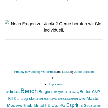
Proudly powered by WordPress
and
LESS
by
Jared Erickson
Impressum
Bench
adidas
Bergans
Burton
CMP -
Berghaus
Billabong
DreiMaster
F.lli Campagnolo
Collection L
Comei and Co
Desigual
Esprit
Modevertrieb GmbH & Co. KG
Geox
Fox
Gil Bret