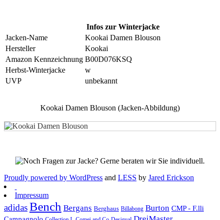
Infos zur Winterjacke
Jacken-Name
Kookai Damen Blouson
Hersteller
Kookai
Amazon Kennzeichnung
B00D076KSQ
Herbst-Winterjacke
w
UVP
unbekannt
Kookai Damen Blouson (Jacken-Abbildung)
Proudly powered by WordPress
and
LESS
by
Jared Erickson
Impressum
Bench
adidas
Bergans
Burton
CMP - F.lli
Berghaus
Billabong
DreiMaster
Campagnolo
Collection L
Comei and Co
Desigual