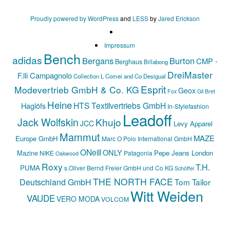
Proudly powered by WordPress
and
LESS
by
Jared Erickson
Impressum
Bench
adidas
Bergans
Burton
CMP -
Berghaus
Billabong
DreiMaster
F.lli Campagnolo
Collection L
Comei and Co
Desigual
Esprit
Modevertrieb GmbH & Co. KG
Geox
Fox
Gil Bret
Heine
HTS Textilvertriebs GmbH
Haglöfs
In-Stylefashion
Leadoff
Jack Wolfskin
Khujo
JCC
Levy Apparel
Mammut
MAZE
Europe GmbH
Marc O Polo International GmbH
ONeill
ONLY
Mazine
Pepe Jeans London
NIKE
Patagonia
Oakwood
Roxy
T.H.
PUMA
s.Oliver Bernd Freier GmbH und Co KG
Schöffel
THE NORTH FACE
Deutschland GmbH
Tom Tailor
Witt Weiden
VAUDE
VERO MODA
VOLCOM