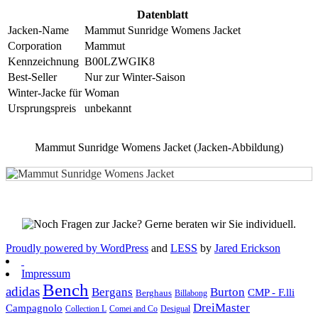
Datenblatt
Jacken-Name
Mammut Sunridge Womens Jacket
Corporation
Mammut
Kennzeichnung
B00LZWGIK8
Best-Seller
Nur zur Winter-Saison
Winter-Jacke für
Woman
Ursprungspreis
unbekannt
Mammut Sunridge Womens Jacket (Jacken-Abbildung)
Proudly powered by WordPress
and
LESS
by
Jared Erickson
Impressum
Bench
adidas
Bergans
Burton
CMP - F.lli
Berghaus
Billabong
DreiMaster
Campagnolo
Collection L
Comei and Co
Desigual