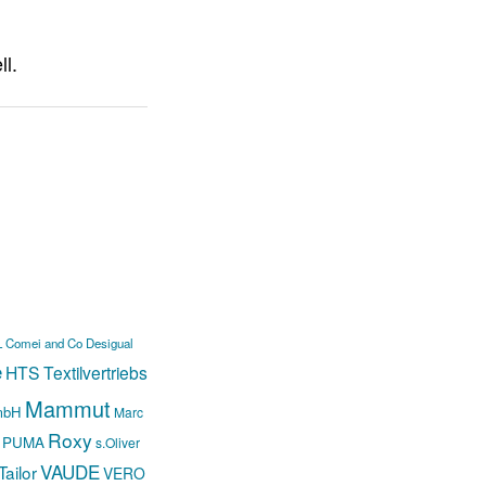
L
Comei and Co
Desigual
e
HTS Textilvertriebs
Mammut
mbH
Marc
Roxy
PUMA
s.Oliver
VAUDE
ailor
VERO