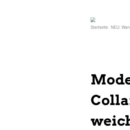
Startseite
NEU: Wan
Mode
Coll
weich