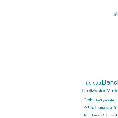
Benc
adidas
DreiMaster Mod
GmbH
In-Stylefashion
O Polo International G
Bernd Freier GmbH und