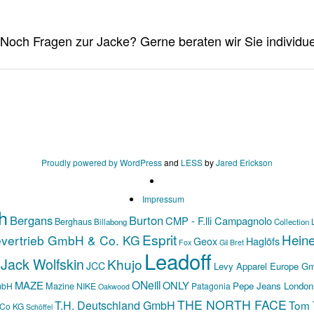
Proudly powered by WordPress
and
LESS
by
Jared Erickson
Impressum
h
Bergans
Burton
CMP - F.lli Campagnolo
Berghaus
Billabong
Collection 
Esprit
Hein
evertrieb GmbH & Co. KG
Haglöfs
Geox
Fox
Gil Bret
Leadoff
Jack Wolfskin
Khujo
JCC
Levy Apparel Europe G
ONeill
MAZE
ONLY
Mazine
Pepe Jeans London
mbH
NIKE
Patagonia
Oakwood
THE NORTH FACE
T.H. Deutschland GmbH
Tom T
 Co KG
Schöffel