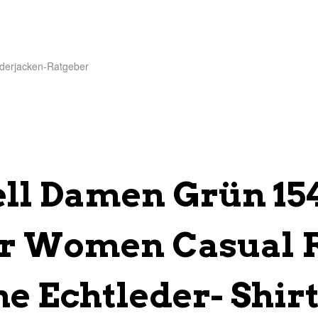
derjacken-Ratgeber
ll Damen Grün 15
ar Women Casual 
e Echtleder- Shir