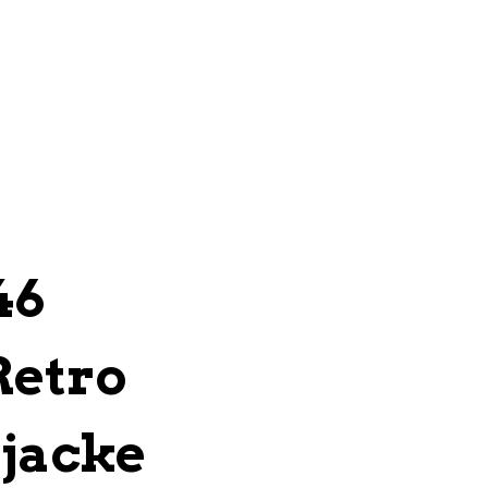
46
Retro
tjacke