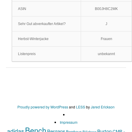
ASIN
B00JH8C2MK
Sehr Gut abverkaufter Artikel?
J
Herbst-Winterjacke
Frauen
Listenpreis
unbekannt
Proudly powered by WordPress
and
LESS
by
Jared Erickson
Impressum
Bench
adidas
Bergans
Burton
CMP -
Berghaus
Billabong