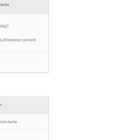
Jacke
Luft trocknen (unverb.
n
usonJacke