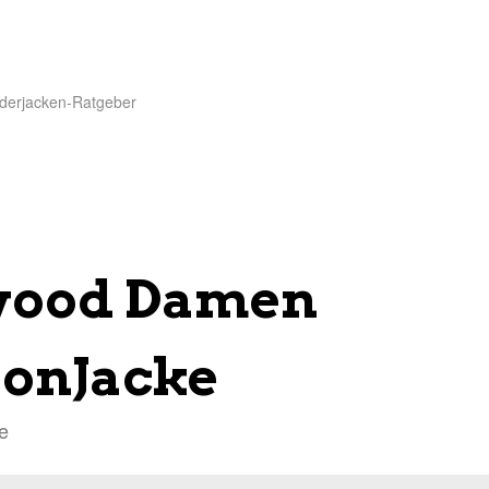
derjacken-Ratgeber
ood Damen
sonJacke
e