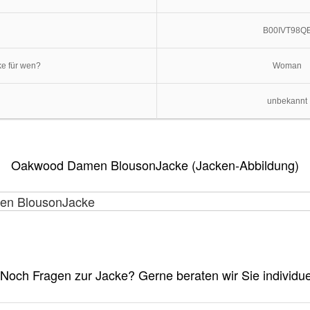
B00IVT98Q
ke für wen?
Woman
unbekannt
Oakwood Damen BlousonJacke (Jacken-Abbildung)