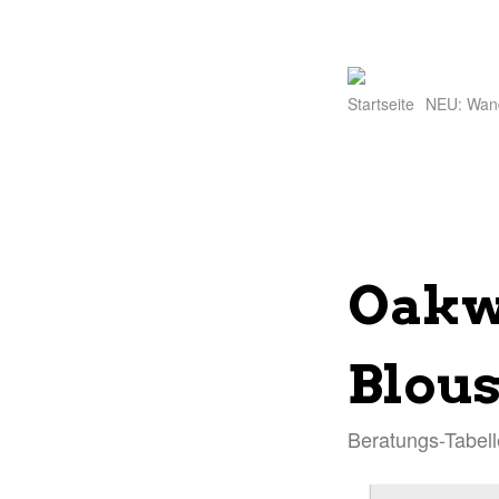
Startseite
NEU: Wan
Oakw
Blou
Beratungs-Tabell