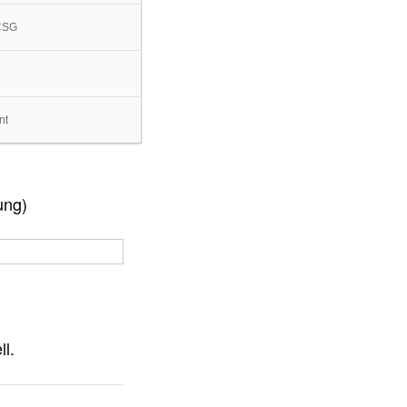
CSG
nt
ung)