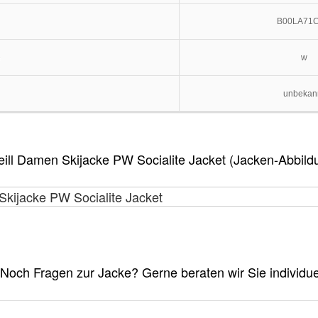
B00LA71
e
w
unbekan
ill Damen Skijacke PW Socialite Jacket (Jacken-Abbild