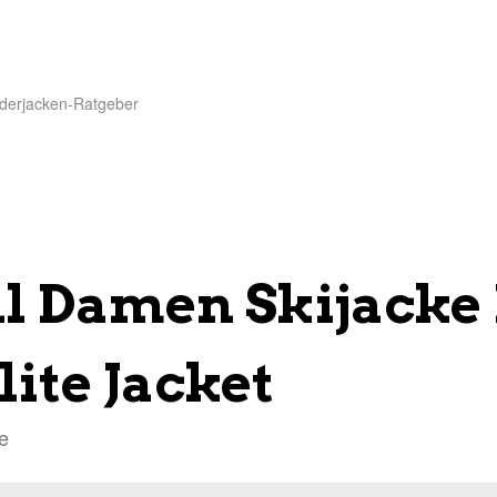
derjacken-Ratgeber
ll Damen Skijack
lite Jacket
e