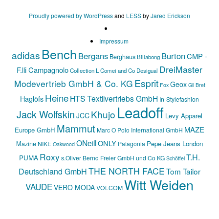
Proudly powered by WordPress
and
LESS
by
Jared Erickson
Impressum
Bench
adidas
Bergans
Burton
CMP -
Berghaus
Billabong
DreiMaster
F.lli Campagnolo
Collection L
Comei and Co
Desigual
Esprit
Modevertrieb GmbH & Co. KG
Geox
Fox
Gil Bret
Heine
HTS Textilvertriebs GmbH
Haglöfs
In-Stylefashion
Leadoff
Jack Wolfskin
Khujo
JCC
Levy Apparel
Mammut
MAZE
Europe GmbH
Marc O Polo International GmbH
ONeill
ONLY
Mazine
Pepe Jeans London
NIKE
Patagonia
Oakwood
Roxy
T.H.
PUMA
s.Oliver Bernd Freier GmbH und Co KG
Schöffel
THE NORTH FACE
Deutschland GmbH
Tom Tailor
Witt Weiden
VAUDE
VERO MODA
VOLCOM