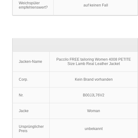
Weichspüler
auf keinen Fall
empfehlenswert?
Paccilo FREE tailoring Women 4008 PETITE
Jacken-Name
Size Lamb Real Leather Jacket
Corp.
Kein Brand vorhanden
Nr.
B00JJL76V2
Jacke
Woman
Ursprünglicher
unbekannt
Preis