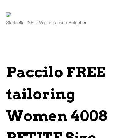
Startseite
NEU: Wanderjacken-Ratgeber
Paccilo FREE
tailoring
Women 4008
PETITE Size