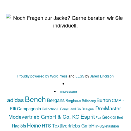
Proudly powered by WordPress
and
LESS
by
Jared Erickson
Impressum
Bench
adidas
Bergans
Burton
CMP -
Berghaus
Billabong
DreiMaster
F.lli Campagnolo
Collection L
Comei and Co
Desigual
Esprit
Modevertrieb GmbH & Co. KG
Geox
Fox
Gil Bret
Heine
HTS Textilvertriebs GmbH
Haglöfs
In-Stylefashion