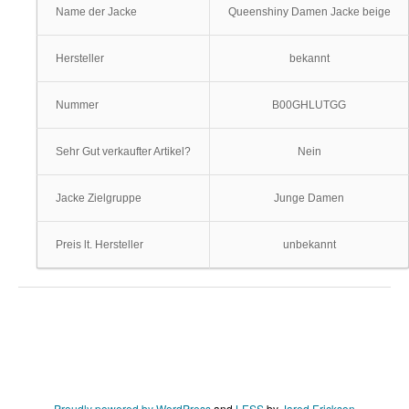
Name der Jacke
Queenshiny Damen Jacke beige
Hersteller
bekannt
Nummer
B00GHLUTGG
Sehr Gut verkaufter Artikel?
Nein
Jacke Zielgruppe
Junge Damen
Preis lt. Hersteller
unbekannt
Proudly powered by WordPress
and
LESS
by
Jared Erickson