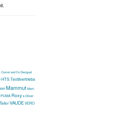
L
Comei and Co
Desigual
e
HTS Textilvertriebs
Mammut
mbH
Marc
Roxy
PUMA
s.Oliver
VAUDE
ailor
VERO