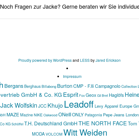
Proudly powered by WordPress
and
LESS
by
Jared Erickson
Impressum
h
Bergans
Burton
CMP - F.lli Campagnolo
Berghaus
Billabong
Collection 
Esprit
Hein
evertrieb GmbH & Co. KG
Haglöfs
Geox
Fox
Gil Bret
Leadoff
Jack Wolfskin
Khujo
JCC
Levy Apparel Europe G
ONeill
MAZE
ONLY
Mazine
Pepe Jeans London
mbH
NIKE
Patagonia
Oakwood
THE NORTH FACE
T.H. Deutschland GmbH
Tom T
 Co KG
Schöffel
Witt Weiden
MODA
VOLCOM