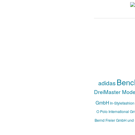
Benc
adidas
DreiMaster Mod
GmbH
In-Stylefashion
O Polo International G
Bernd Freier GmbH und