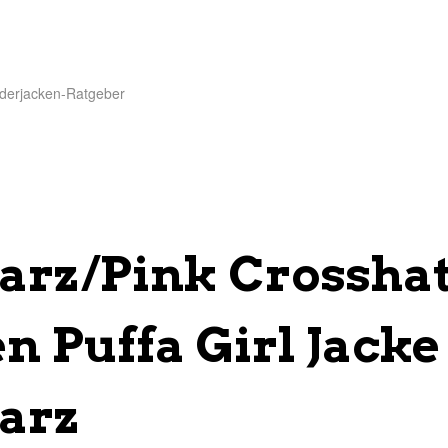
derjacken-Ratgeber
arz/Pink Crossha
 Puffa Girl Jacke
arz