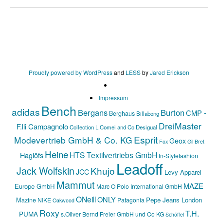
Proudly powered by WordPress
and
LESS
by
Jared Erickson
Impressum
Bench
adidas
Bergans
Burton
CMP -
Berghaus
Billabong
DreiMaster
F.lli Campagnolo
Collection L
Comei and Co
Desigual
Esprit
Modevertrieb GmbH & Co. KG
Geox
Fox
Gil Bret
Heine
HTS Textilvertriebs GmbH
Haglöfs
In-Stylefashion
Leadoff
Jack Wolfskin
Khujo
JCC
Levy Apparel
Mammut
MAZE
Europe GmbH
Marc O Polo International GmbH
ONeill
ONLY
Mazine
Pepe Jeans London
NIKE
Patagonia
Oakwood
Roxy
T.H.
PUMA
s.Oliver Bernd Freier GmbH und Co KG
Schöffel