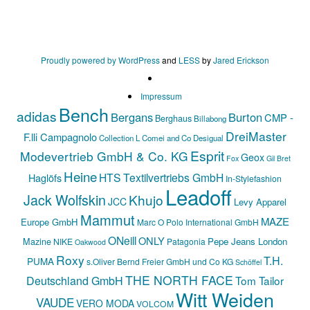
Proudly powered by WordPress
and
LESS
by
Jared Erickson
Impressum
Bench
adidas
Bergans
Burton
CMP -
Berghaus
Billabong
DreiMaster
F.lli Campagnolo
Collection L
Comei and Co
Desigual
Esprit
Modevertrieb GmbH & Co. KG
Geox
Fox
Gil Bret
Heine
HTS Textilvertriebs GmbH
Haglöfs
In-Stylefashion
Leadoff
Jack Wolfskin
Khujo
JCC
Levy Apparel
Mammut
MAZE
Europe GmbH
Marc O Polo International GmbH
ONeill
ONLY
Mazine
Pepe Jeans London
NIKE
Patagonia
Oakwood
Roxy
T.H.
PUMA
s.Oliver Bernd Freier GmbH und Co KG
Schöffel
THE NORTH FACE
Deutschland GmbH
Tom Tailor
Witt Weiden
VAUDE
VERO MODA
VOLCOM