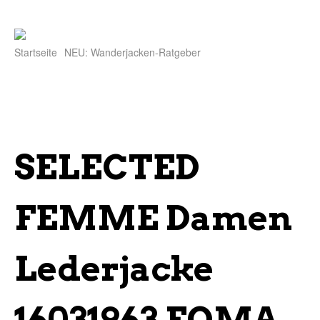
Startseite
NEU: Wanderjacken-Ratgeber
SELECTED
FEMME Damen
Lederjacke
16031963 FOMA