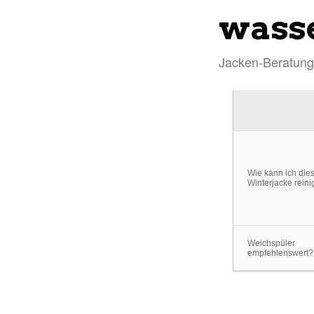
wass
Jacken-Beratung
Wie kann ich die
Winterjacke rein
Weichspüler
empfehlenswert?