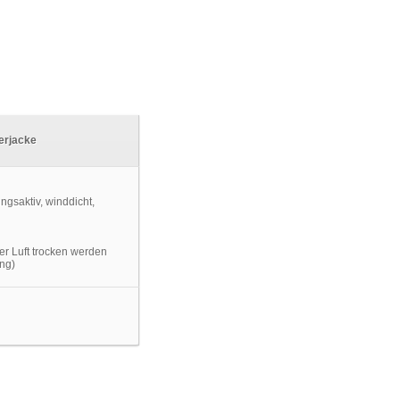
erjacke
er Luft trocken werden
ng)