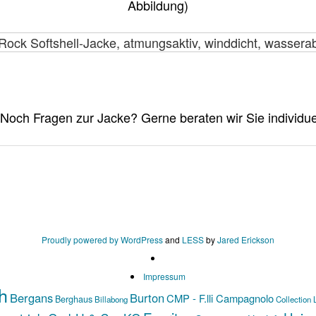
Abbildung)
Proudly powered by WordPress
and
LESS
by
Jared Erickson
Impressum
h
Bergans
Burton
CMP - F.lli Campagnolo
Berghaus
Billabong
Collection 