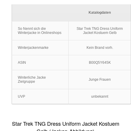
Katalogdaten
So Nennt sich die
Star Trek TNG Dress Uniform
Winterjacke in Onlineshops
Jacket Kostuem Gelb
Winterjackenmarke
Kein Brand vorh.
ASIN
B00Q5Y645K
Winterliche Jacke
Junge Frauen
Zielgruppe
UVP
unbekannt
Star Trek TNG Dress Uniform Jacket Kostuem