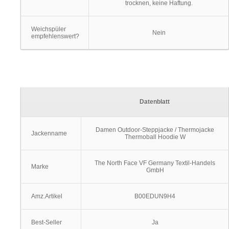
trocknen, keine Haftung.
Weichspüler
Nein
empfehlenswert?
Datenblatt
Damen Outdoor-Steppjacke / Thermojacke
Jackenname
Thermoball Hoodie W
The North Face VF Germany Textil-Handels
Marke
GmbH
Amz.Artikel
B00EDUN9H4
Best-Seller
Ja