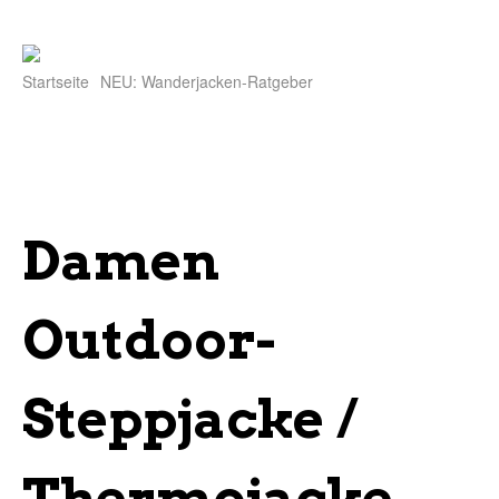
Startseite
NEU: Wanderjacken-Ratgeber
Damen
Outdoor-
Steppjacke /
Thermojacke