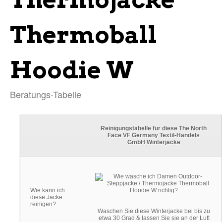
Thermoball
Hoodie W
Beratungs-Tabelle
Reinigungstabelle für diese The North
Face VF Germany Textil-Handels
GmbH Winterjacke
Wie kann ich
diese Jacke
reinigen?
Waschen Sie diese Winterjacke bei bis zu
etwa 30 Grad & lassen Sie sie an der Luft