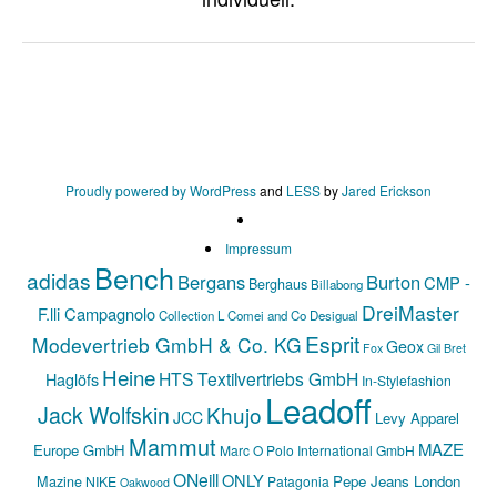
Proudly powered by WordPress
and
LESS
by
Jared Erickson
Impressum
Bench
adidas
Bergans
Burton
CMP -
Berghaus
Billabong
DreiMaster
F.lli Campagnolo
Collection L
Comei and Co
Desigual
Esprit
Modevertrieb GmbH & Co. KG
Geox
Fox
Gil Bret
Heine
HTS Textilvertriebs GmbH
Haglöfs
In-Stylefashion
Leadoff
Jack Wolfskin
Khujo
JCC
Levy Apparel
Mammut
MAZE
Europe GmbH
Marc O Polo International GmbH
ONeill
ONLY
Mazine
Pepe Jeans London
NIKE
Patagonia
Oakwood