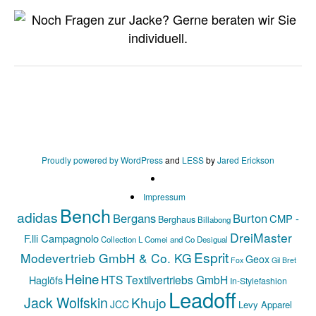
Proudly powered by WordPress
and
LESS
by
Jared Erickson
Impressum
Bench
adidas
Bergans
Burton
CMP -
Berghaus
Billabong
DreiMaster
F.lli Campagnolo
Collection L
Comei and Co
Desigual
Esprit
Modevertrieb GmbH & Co. KG
Geox
Fox
Gil Bret
Heine
HTS Textilvertriebs GmbH
Haglöfs
In-Stylefashion
Leadoff
Jack Wolfskin
Khujo
JCC
Levy Apparel