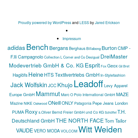
Proudly powered by WordPress
and
LESS
by
Jared Erickson
Impressum
Bench
adidas
Bergans
Burton
CMP -
Berghaus
Billabong
DreiMaster
F.lli Campagnolo
Collection L
Comei and Co
Desigual
Esprit
Modevertrieb GmbH & Co. KG
Geox
Fox
Gil Bret
Heine
HTS Textilvertriebs GmbH
Haglöfs
In-Stylefashion
Leadoff
Jack Wolfskin
Khujo
JCC
Levy Apparel
Mammut
MAZE
Europe GmbH
Marc O Polo International GmbH
ONeill
ONLY
Mazine
Pepe Jeans London
NIKE
Patagonia
Oakwood
Roxy
T.H.
PUMA
s.Oliver Bernd Freier GmbH und Co KG
Schöffel
THE NORTH FACE
Deutschland GmbH
Tom Tailor
Witt Weiden
VAUDE
VERO MODA
VOLCOM