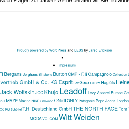
Proudly powered by WordPress
and
LESS
by
Jared Erickson
Impressum
h
Bergans
Burton
CMP - F.lli Campagnolo
Berghaus
Billabong
Collection 
Esprit
Hein
evertrieb GmbH & Co. KG
Haglöfs
Geox
Fox
Gil Bret
Leadoff
Jack Wolfskin
Khujo
JCC
Levy Apparel Europe G
ONeill
MAZE
ONLY
Mazine
Pepe Jeans London
mbH
NIKE
Patagonia
Oakwood
THE NORTH FACE
T.H. Deutschland GmbH
Tom T
 Co KG
Schöffel
Witt Weiden
MODA
VOLCOM