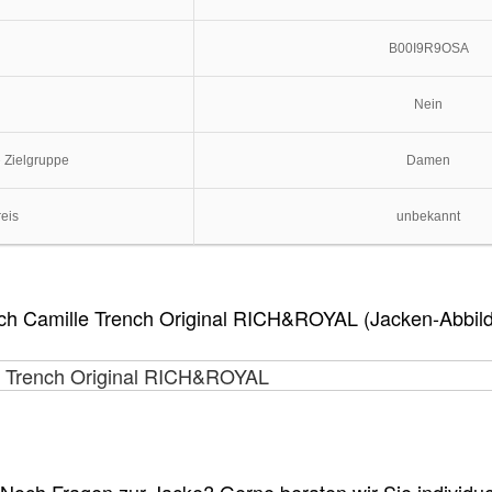
B00I9R9OSA
Nein
e Zielgruppe
Damen
reis
unbekannt
ch Camille Trench Original RICH&ROYAL (Jacken-Abbil