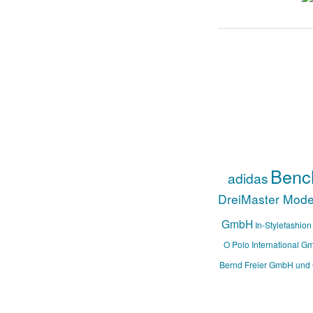
Benc
adidas
DreiMaster Mod
GmbH
In-Stylefashion
O Polo International G
Bernd Freier GmbH und