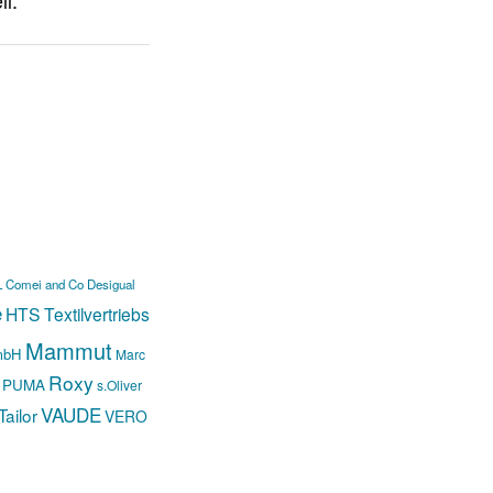
L
Comei and Co
Desigual
e
HTS Textilvertriebs
Mammut
mbH
Marc
Roxy
PUMA
s.Oliver
VAUDE
ailor
VERO