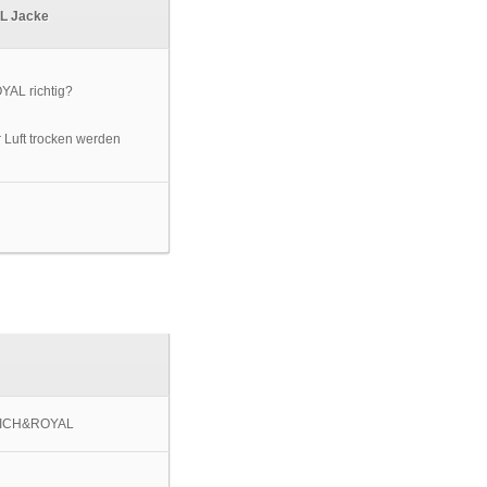
AL Jacke
r Luft trocken werden
l RICH&ROYAL